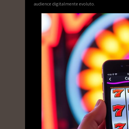
audience digitalmente evoluto.