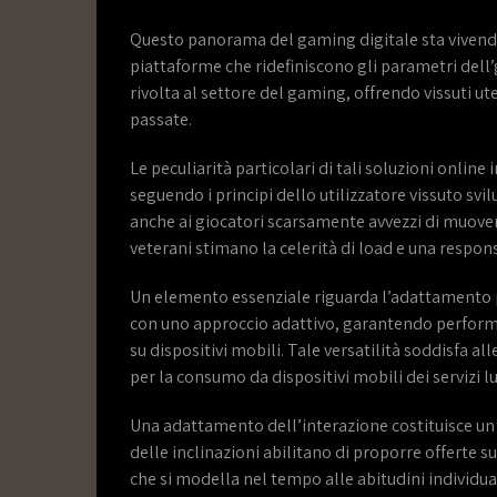
Questo panorama del gaming digitale sta vivendo
piattaforme che ridefiniscono gli parametri dell’
rivolta al settore del gaming, offrendo vissuti
passate.
Le peculiarità particolari di tali soluzioni onlin
seguendo i principi dello utilizzatore vissuto sv
anche ai giocatori scarsamente avvezzi di muovers
veterani stimano la celerità di load e una respons
Un elemento essenziale riguarda l’adattamento per
con uno approccio adattivo, garantendo perfo
su dispositivi mobili. Tale versatilità soddisfa 
per la consumo da dispositivi mobili dei servizi lu
Una adattamento dell’interazione costituisce un a
delle inclinazioni abilitano di proporre offerte 
che si modella nel tempo alle abitudini individua