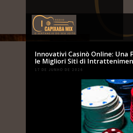
Skip
to
content
Capixaba Mix
O Sertanejo do seu Jeito!
Innovativi Casinò Online: Una
le Migliori Siti di Intrattenime
17 DE JUNHO DE 2026