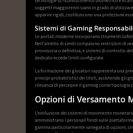
tecnologie di riconoscimento biometrico e AI arti
soggetti maggiorenni siano in grado di utilizzar
apparire rigidi, costituiscono una protezione essen
Sistemi di Gaming Responsabil
Le portali moderne incorporano strumenti sofisti
Nell’ambito di simili compaiono restrizioni di ve
provvisoria o definitiva, e sistemi di controllo d
dedicato eccede limiti configurate.
La formazione dei giocatori rappresenta una prec
principi probabilistici dei titoli, assistendo gli g
rilevanza di percepire il gaming come tipologia 
Opzioni di Versamento 
L’evoluzione dei sistemi di movimento monetaria 
amministrano i personali fondi sulle piattafor
gamma particolarmente variegata di opzioni, sin