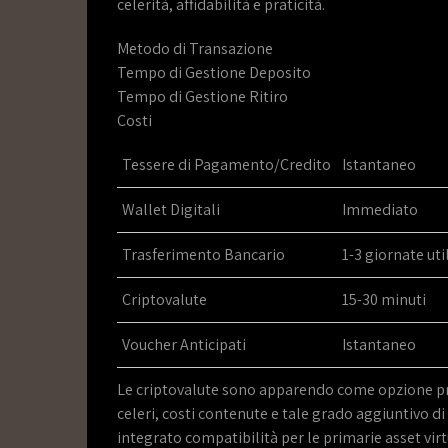
celerità, affidabilità e praticità.
Metodo di Transazione
Tempo di Gestione Deposito
Tempo di Gestione Ritiro
Costi
Tessere di Pagamento/Credito
Istantaneo
Wallet Digitali
Immediato
Trasferimento Bancario
1-3 giornate util
Criptovalute
15-30 minuti
Voucher Anticipati
Istantaneo
Le criptovalute sono apparendo come opzione p
celeri, costi contenute e tale grado aggiuntivo d
integrato compatibilità per le primarie asset vir