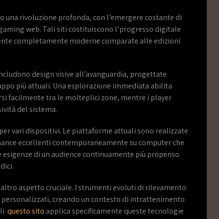
 una rivoluzione profonda, con l’emergere costante di
gaming web. Tali siti costituiscono l’progresso digitale
 utente completamente moderne comparate alle edizioni
e includono design visive all’avanguardia, progettate
iluppo più attuali. Una esplorazione immediata abilita
i facilmente tra le molteplici zone, mentre i player
ività del sistema.
 vari dispositivi. Le piattaforme attuali sono realizzate
rmance eccellenti contemporaneamente su computer che
alle esigenze di un audience continuamente più propenso
dici.
ltro aspetto cruciale. I strumenti evoluti di rilevamento
su personalizzati, creando un contesto di intrattenimento
li.
questo sito
applica specificamente queste tecnologie