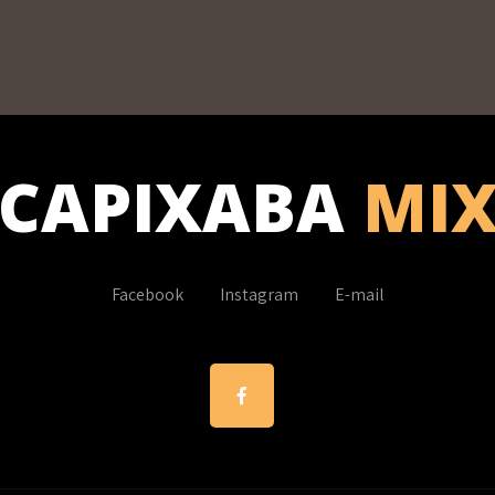
CAPIXABA
MI
Facebook
Instagram
E-mail