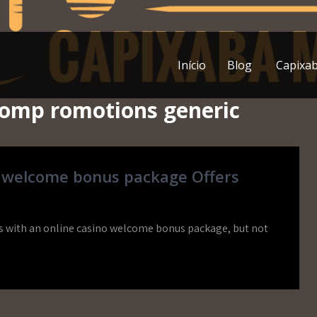
Início
Blog
Capixa
comp romotions generic
 welcome bonus package Offers
es with an online casino welcome bonus package, but not