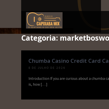
Skip
to
content
Capixaba Mix
O Sertanejo do seu Jeito!
Categoria:
marketboswo
Chumba Casino Credit Card Ca
8 DE JULHO DE 2026
Introduction If you are curious about a chumba ca
is, how […]