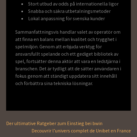
Stort utbud av odds på internationella ligor
Snabba och säkra utbetalningsmetoder
Lokal anpassning för svenska kunder
Sammanfattningsvis handlar valet av operatör om
att finna en balans mellan kvalitet och trygghet i
spelmiljön. Genom att erbjuda verktyg för
ansvarsfullt spelande och ett gediget bibliotek av
spel, fortsätter denna aktör att vara en ledstjärna i
branschen. Det är tydligt att de sätter användaren i
fokus genom att ständigt uppdatera sitt innehåll
och förbättra sina tekniska lösningar.
Navegação
Der ultimative Ratgeber zum Einstieg bei bwin
de
Decouvrir l’univers complet de Unibet en France