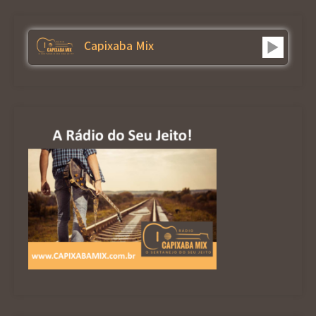
Post
Capixaba Mix