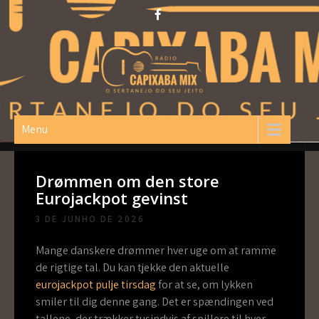
Skip
to
content
Capixaba Mix
O Sertanejo do seu Jeito!
Menu
Drømmen om den store
Eurojackpot gevinst
3 DE JUNHO DE 2026
Mange danskere drømmer hver uge om at ramme
de rigtige tal. Du kan tjekke den aktuelle
eurojackpot pulje tirsdag
for at se, om lykken
smiler til dig denne gang. Det er spændingen ved
tallene, der trækker tusindvis af spillere til hver