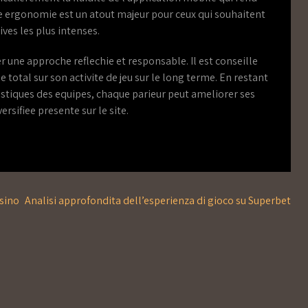
 ergonomie est un atout majeur pour ceux qui souhaitent
ives les plus intenses.
 une approche reflechie et responsable. Il est conseille
 total sur son activite de jeu sur le long terme. En restant
istiques des equipes, chaque parieur peut ameliorer ses
rsifiee presente sur le site.
asino
Analisi approfondita dell’esperienza di gioco su Superbet