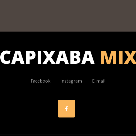
CAPIXABA
MI
Facebook
Instagram
E-mail