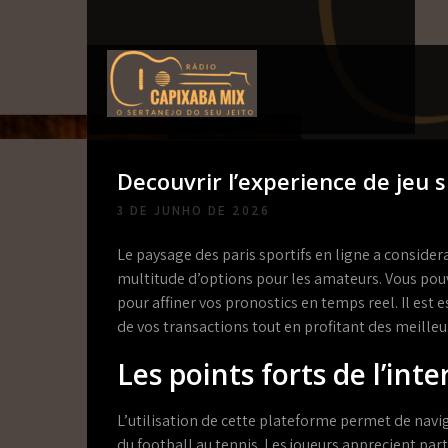
Skip
to
content
Capixaba Mix
O Sertanejo do seu Jeito!
Decouvrir l’experience de jeu s
3 DE JUNHO DE 2026
Le paysage des paris sportifs en ligne a conside
multitude d’options pour les amateurs. Vous pouv
pour affiner vos pronostics en temps reel. Il est e
de vos transactions tout en profitant des meilleu
Les points forts de l’inte
L’utilisation de cette plateforme permet de navig
du football au tennis. Les joueurs apprecient part