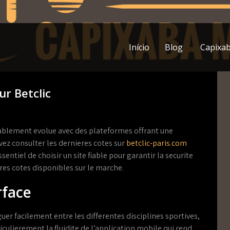
Início
Blog
Capixa
ur Betclic
rablement evolue avec des plateformes offrant une
ez consulter les dernieres cotes sur
betclic-paris.com
ssentiel de choisir un site fiable pour garantir la securite
res cotes disponibles sur le marche.
rface
uer facilement entre les differentes disciplines sportives,
iculierement la fluidite de l’application mobile qui rend