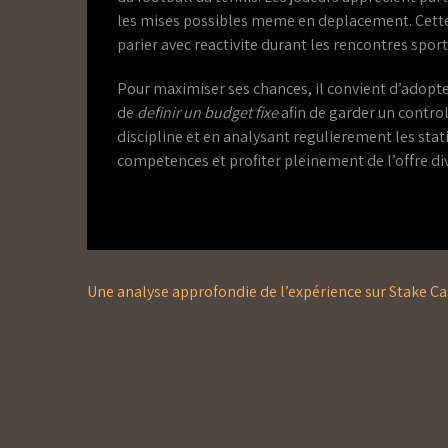
les mises possibles meme en deplacement. Cette
parier avec reactivite durant les rencontres sport
Pour maximiser ses chances, il convient d’adopter
de
definir un budget fixe
afin de garder un controle
discipline et en analysant regulierement les stat
competences et profiter pleinement de l’offre dive
Navegação
Une analyse approfondie de l’expérience sur Stake C
de
Post