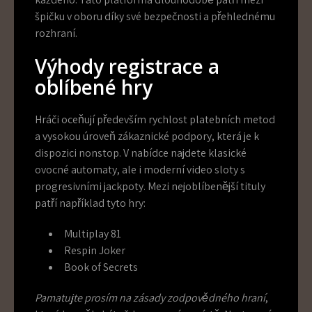
špičku v oboru díky své bezpečnosti a přehlednému
rozhraní.
Výhody registrace a
oblíbené hry
Hráči oceňují především rychlost platebních metod
a vysokou úroveň zákaznické podpory, která je k
dispozici nonstop. V nabídce najdete klasické
ovocné automaty, ale i moderní video sloty s
progresivními jackpoty. Mezi nejoblíbenější tituly
patří například tyto hry:
Multiplay 81
Respin Joker
Book of Secrets
Pamatujte prosím na zásady zodpovědného hraní
,