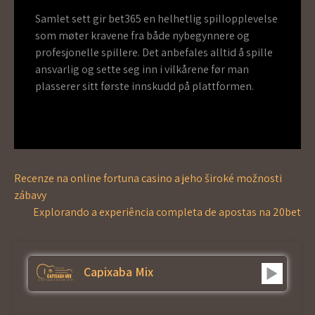
Samlet sett gir bet365 en helhetlig spillopplevelse
som møter kravene fra både nybegynnere og
profesjonelle spillere. Det anbefales alltid å spille
ansvarlig og sette seg inn i vilkårene før man
plasserer sitt første innskudd på plattformen.
Navegação
Recenze na online fortuna casino a jeho široké možnosti
de
zábavy
Explorando a experiência completa de apostas na 20bet
Post
Capixaba Mix