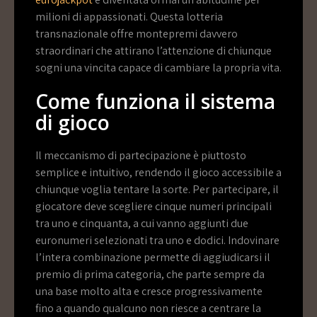
milioni di appassionati. Questa lotteria
transnazionale offre montepremi davvero
straordinari che attirano l’attenzione di chiunque
sogni una vincita capace di cambiare la propria vita.
Come funziona il sistema
di gioco
Il meccanismo di partecipazione è piuttosto
semplice e intuitivo, rendendo il gioco accessibile a
chiunque voglia tentare la sorte. Per partecipare, il
giocatore deve scegliere cinque numeri principali
tra uno e cinquanta, a cui vanno aggiunti due
euronumeri selezionati tra uno e dodici. Indovinare
l’intera combinazione permette di aggiudicarsi il
premio di prima categoria, che parte sempre da
una base molto alta e cresce progressivamente
fino a quando qualcuno non riesce a centrare la