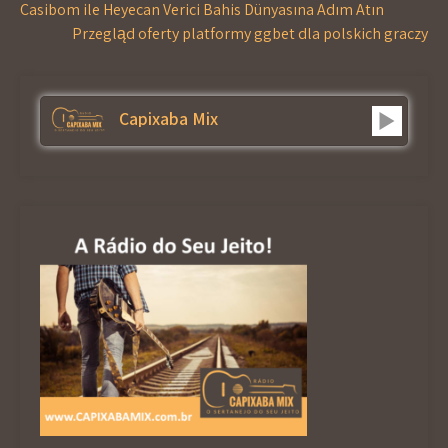
Navegação
Casibom ile Heyecan Verici Bahis Dünyasına Adım Atın
de
Przegląd oferty platformy ggbet dla polskich graczy
Post
Capixaba Mix