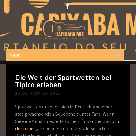
Skip
to
content
Capixaba Mix
O Sertanejo do seu Jeito!
Menu
Die Welt der Sportwetten bei
Tipico erleben
25 DE MAIO DE 2026
Sportwetten erfreuen sich in Deutschland einer
stetig wachsenden Beliebtheit unter Fans. Wenn
Sie eine Annahmestelle suchen, finden Sie
tipico in
der nähe
ganz bequem über digitale Suchdienste.
Die Marke hat sich als feste Größe etabliert und