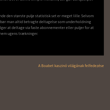
.
inde den største pulje statistisk set er meget lille. Selvom
bør man altid betragte deltagelse som underholdning
lger at deltage via faste abonnementer eller puljer for at
nnem ugens trækninger.
A Boabet kaszinó világának felfedezése