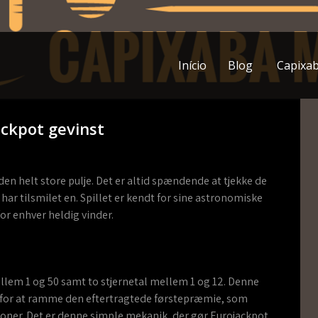
Início
Blog
Capixa
ckpot gevinst
 helt store pulje. Det er altid spændende at tjekke de
 har tilsmilet en. Spillet er kendt for sine astronomiske
or enhver heldig vinder.
llem 1 og 50 samt to stjernetal mellem 1 og 12. Denne
for at ramme den eftertragtede førstepræmie, som
oner. Det er denne simple mekanik, der gør Eurojackpot