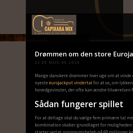
Skip
to
content
Capixaba Mix
O Sertanejo do seu Jeito!
Drømmen om den store Euroja
21 DE MAIO DE 2026
Mange danskere drømmer hver uge om at vinde den
nyeste
eurojackpot vindertal
for at se, om lykken
hovedgevinster, der ofte kan ændre tilværelsen f
Sådan fungerer spillet
For at deltage skal du vælge fem primære tal me
kombination skaber grundlaget for muligheden 
starter ved et minimumsbeløb på 60 millioner kr