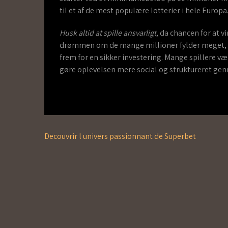
til et af de mest populære lotterier i hele Europa
Husk altid at spille ansvarligt
, da chancen for at v
drømmen om de mange millioner fylder meget, 
frem for en sikker investering. Mange spillere væ
gøre oplevelsen mere social og struktureret ge
Navegação
Decouvrir l univers passionnant de Superbet
de
Post