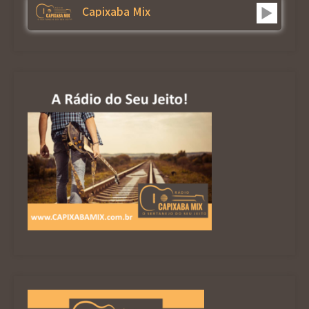
Capixaba Mix