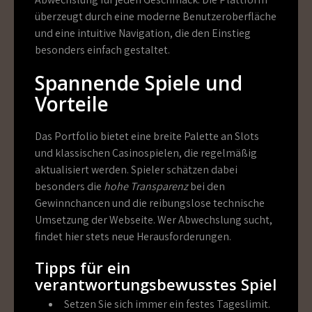
überzeugt durch eine moderne Benutzeroberfläche
und eine intuitive Navigation, die den Einstieg
besonders einfach gestaltet.
Spannende Spiele und
Vorteile
Das Portfolio bietet eine breite Palette an Slots
und klassischen Casinospielen, die regelmäßig
aktualisiert werden. Spieler schätzen dabei
besonders die
hohe Transparenz
bei den
Gewinnchancen und die reibungslose technische
Umsetzung der Webseite. Wer Abwechslung sucht,
findet hier stets neue Herausforderungen.
Tipps für ein
verantwortungsbewusstes Spiel
Setzen Sie sich immer ein festes Tageslimit.