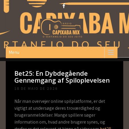
Skip
to
content
Capixaba Mix
O Sertanejo do seu Jeito!
Menu
Bet25: En Dybdegående
Gennemgang af Spiloplevelsen
18 DE MAIO DE 2026
Når man overvejer online spilplatforme, er det
vigtigt at undersøge deres troværdighed og
brugeranmeldelser. Mange spillere søger
information om, hvad andre brugere synes, og
derfor er det relevant at kigge på sider som
bet25